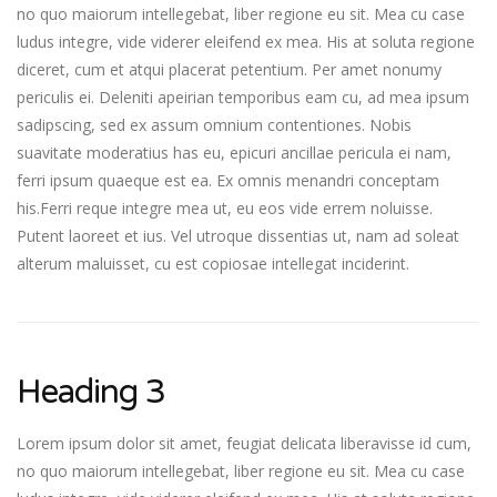
no quo maiorum intellegebat, liber regione eu sit. Mea cu case
ludus integre, vide viderer eleifend ex mea. His at soluta regione
diceret, cum et atqui placerat petentium. Per amet nonumy
periculis ei. Deleniti apeirian temporibus eam cu, ad mea ipsum
sadipscing, sed ex assum omnium contentiones. Nobis
suavitate moderatius has eu, epicuri ancillae pericula ei nam,
ferri ipsum quaeque est ea. Ex omnis menandri conceptam
his.Ferri reque integre mea ut, eu eos vide errem noluisse.
Putent laoreet et ius. Vel utroque dissentias ut, nam ad soleat
alterum maluisset, cu est copiosae intellegat inciderint.
Heading 3
Lorem ipsum dolor sit amet, feugiat delicata liberavisse id cum,
no quo maiorum intellegebat, liber regione eu sit. Mea cu case