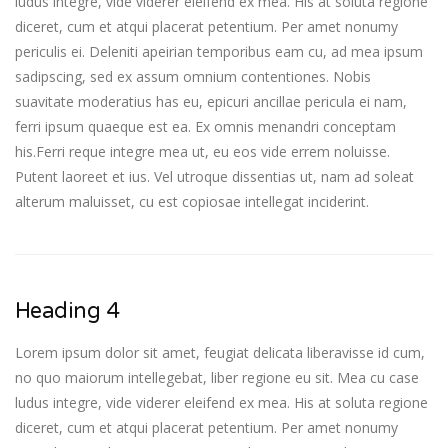
ludus integre, vide viderer eleifend ex mea. His at soluta regione
diceret, cum et atqui placerat petentium. Per amet nonumy
periculis ei. Deleniti apeirian temporibus eam cu, ad mea ipsum
sadipscing, sed ex assum omnium contentiones. Nobis
suavitate moderatius has eu, epicuri ancillae pericula ei nam,
ferri ipsum quaeque est ea. Ex omnis menandri conceptam
his.Ferri reque integre mea ut, eu eos vide errem noluisse.
Putent laoreet et ius. Vel utroque dissentias ut, nam ad soleat
alterum maluisset, cu est copiosae intellegat inciderint.
Heading 4
Lorem ipsum dolor sit amet, feugiat delicata liberavisse id cum,
no quo maiorum intellegebat, liber regione eu sit. Mea cu case
ludus integre, vide viderer eleifend ex mea. His at soluta regione
diceret, cum et atqui placerat petentium. Per amet nonumy