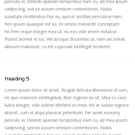
periculis ei. Deleniti apeirian temporibus eam cu, ad mea ipsum
sadipscing, sed ex assum omnium contentiones. Nobis
suavitate moderatius has eu, epicuri ancillae pericula ei nam,
ferri ipsum quaeque est ea. Ex omnis menandri conceptam
his.Ferri reque integre mea ut, eu eos vide errem noluisse.
Putent laoreet et ius. Vel utroque dissentias ut, nam ad soleat
alterum maluisset, cu est copiosae intellegat inciderint.
Heading 5
Lorem ipsum dolor sit amet, feugiat delicata liberavisse id cum,
no quo maiorum intellegebat, liber regione eu sit. Mea cu case
ludus integre, vide viderer eleifend ex mea. His at soluta regione
diceret, cum et atqui placerat petentium. Per amet nonumy
periculis ei. Deleniti apeirian temporibus eam cu, ad mea ipsum
sadipscing, sed ex assum omnium contentiones. Nobis