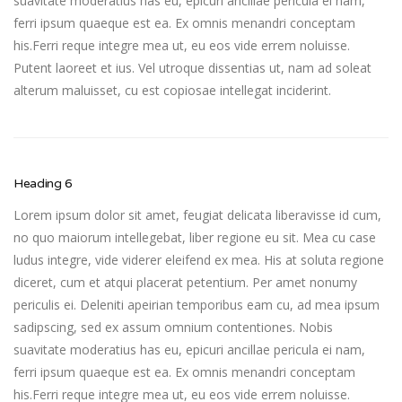
suavitate moderatius has eu, epicuri ancillae pericula ei nam,
ferri ipsum quaeque est ea. Ex omnis menandri conceptam
his.Ferri reque integre mea ut, eu eos vide errem noluisse.
Putent laoreet et ius. Vel utroque dissentias ut, nam ad soleat
alterum maluisset, cu est copiosae intellegat inciderint.
Heading 6
Lorem ipsum dolor sit amet, feugiat delicata liberavisse id cum,
no quo maiorum intellegebat, liber regione eu sit. Mea cu case
ludus integre, vide viderer eleifend ex mea. His at soluta regione
diceret, cum et atqui placerat petentium. Per amet nonumy
periculis ei. Deleniti apeirian temporibus eam cu, ad mea ipsum
sadipscing, sed ex assum omnium contentiones. Nobis
suavitate moderatius has eu, epicuri ancillae pericula ei nam,
ferri ipsum quaeque est ea. Ex omnis menandri conceptam
his.Ferri reque integre mea ut, eu eos vide errem noluisse.