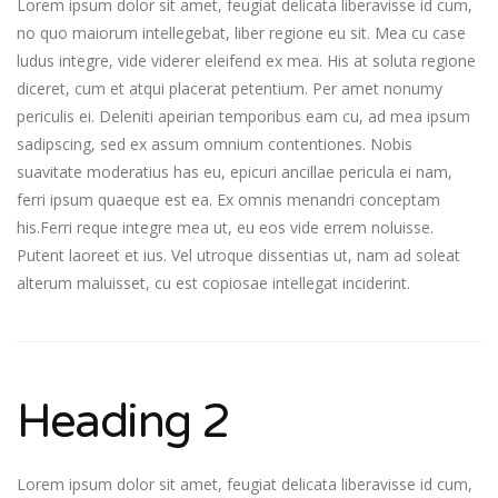
Lorem ipsum dolor sit amet, feugiat delicata liberavisse id cum,
no quo maiorum intellegebat, liber regione eu sit. Mea cu case
ludus integre, vide viderer eleifend ex mea. His at soluta regione
diceret, cum et atqui placerat petentium. Per amet nonumy
periculis ei. Deleniti apeirian temporibus eam cu, ad mea ipsum
sadipscing, sed ex assum omnium contentiones. Nobis
suavitate moderatius has eu, epicuri ancillae pericula ei nam,
ferri ipsum quaeque est ea. Ex omnis menandri conceptam
his.Ferri reque integre mea ut, eu eos vide errem noluisse.
Putent laoreet et ius. Vel utroque dissentias ut, nam ad soleat
alterum maluisset, cu est copiosae intellegat inciderint.
Heading 2
Lorem ipsum dolor sit amet, feugiat delicata liberavisse id cum,